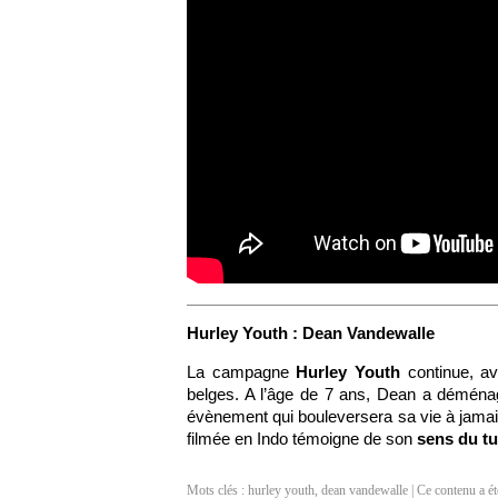
Hurley Youth : Dean Vandewalle
La campagne
Hurley Youth
continue, av
belges. A l’âge de 7 ans, Dean a déménag
évènement qui bouleversera sa vie à jamai
filmée en Indo témoigne de son
sens du t
Mots clés :
hurley youth
,
dean vandewalle
| Ce contenu a ét