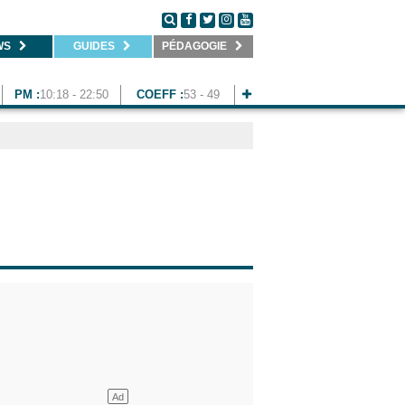
WS
GUIDES
PÉDAGOGIE
PM :
10:18 - 22:50
COEFF :
53 - 49