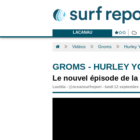
LACANAU
Vidéos
Groms
Hurley 
GROMS
-
HURLEY Y
Le nouvel épisode de la 
Laetitia
-
@oceansurfreport
-
lundi 12 septembre