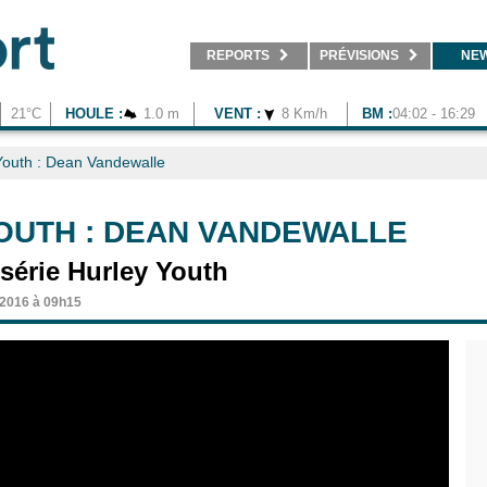
REPORTS
PRÉVISIONS
NE
21°C
HOULE :
1.0 m
VENT :
8 Km/h
BM :
04:02 - 16:29
Youth : Dean Vandewalle
OUTH : DEAN VANDEWALLE
série Hurley Youth
 2016 à 09h15