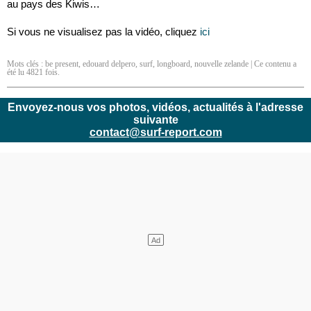
au pays des Kiwis…
Si vous ne visualisez pas la vidéo, cliquez
ici
Mots clés :
be present
,
edouard delpero
,
surf
,
longboard
,
nouvelle zelande
| Ce contenu a
été lu 4821 fois.
Envoyez-nous vos photos, vidéos, actualités à l'adresse
suivante
contact@surf-report.com