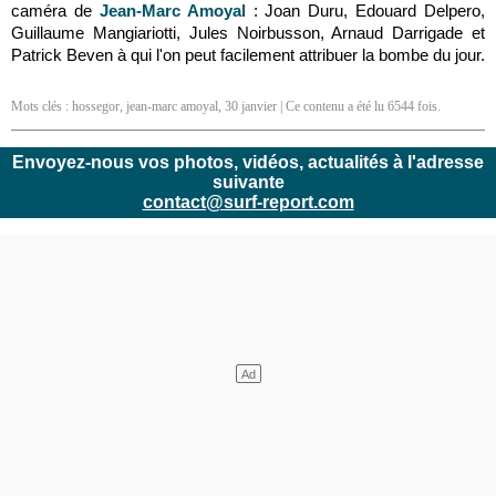
caméra de
Jean-Marc Amoyal
: Joan Duru, Edouard Delpero,
Guillaume Mangiariotti, Jules Noirbusson, Arnaud Darrigade et
Patrick Beven à qui l'on peut facilement attribuer la bombe du jour.
Mots clés :
hossegor
,
jean-marc amoyal
,
30 janvier
| Ce contenu a été lu 6544 fois.
Envoyez-nous vos photos, vidéos, actualités à l'adresse
suivante
contact@surf-report.com