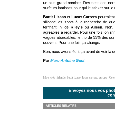
un plus grand nombre. Des sessions norma
surfeurs lambdas pour qui le sticker sur le
Battit Lizaso
et
Lucas Carrera
pourraient
sillonné les spots à la recherche de qu
terrifiant, ni de
Riley's
ou
Aileen
. Non.
agréables à regarder. Pour une fois, on s'i
vagues abordables, le trip de 99% des sur
souvent. Pour une fois ça change.
Bon, nous avons écrit ça avant de voir la d
Par
Marc-Antoine Guet
Mots clés :
irlande
,
battit lizaso
,
lucas carrera
,
europe
| Ce c
Envoyez-nous vos photos
con
ARTICLES RELATIFS