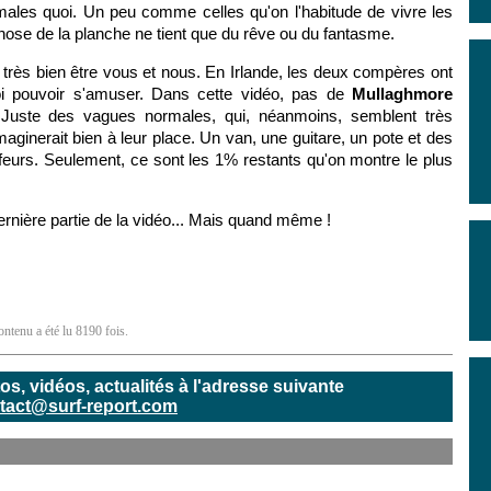
les quoi. Un peu comme celles qu'on l'habitude de vivre les
 nose de la planche ne tient que du rêve ou du fantasme.
 très bien être vous et nous. En Irlande, les deux compères ont
oi pouvoir s'amuser. Dans cette vidéo, pas de
Mullaghmore
 Juste des vagues normales, qui, néanmoins, semblent très
maginerait bien à leur place. Un van, une guitare, un pote et des
feurs. Seulement, ce sont les 1% restants qu'on montre le plus
ernière partie de la vidéo... Mais quand même !
ontenu a été lu 8190 fois.
, vidéos, actualités à l'adresse suivante
tact@surf-report.com