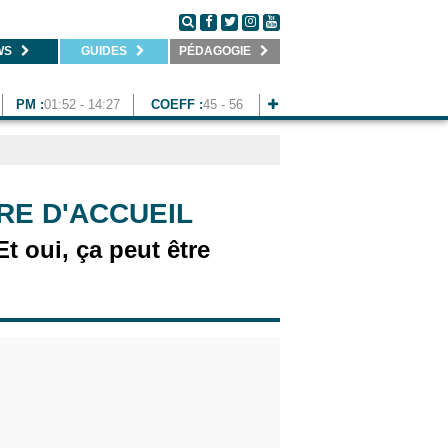
WS
GUIDES
PÉDAGOGIE
PM :
01:52 - 14:27
COEFF :
45 - 56
RRE D'ACCUEIL
t oui, ça peut être