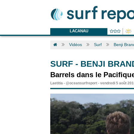
LACANAU
Vidéos
Surf
Benji Bran
SURF
-
BENJI BRAN
Barrels dans le Pacifiqu
Laetitia
-
@oceansurfreport
-
vendredi 5 août 20