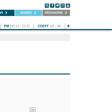
WS
GUIDES
PÉDAGOGIE
PM :
00:13 - 12:57
COEFF :
42 - 46