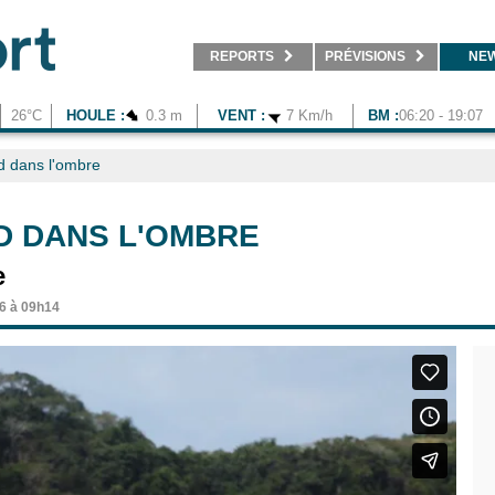
REPORTS
PRÉVISIONS
NE
26°C
HOULE :
0.3 m
VENT :
7 Km/h
BM :
06:20 - 19:07
d dans l'ombre
D DANS L'OMBRE
e
16 à 09h14