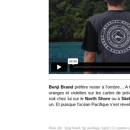
Benji Brand
préfère rester à l’ombre… A te
oranges et violettes sur les cartes de pré
soit chez lui sur le
North Shore
ou à
Ske
un. Et puisque l’océan Pacifique s’est réveillé
Mots clés :
benji brand
,
fiji
,
pacifique
,
barrel
| Ce contenu a 