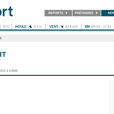
REPORTS
PRÉVISIONS
NE
25°C
HOULE :
0.4 m
VENT :
20 Km/h
BM :
05:03 - 17:41
it
IT
 2013 à 14h00