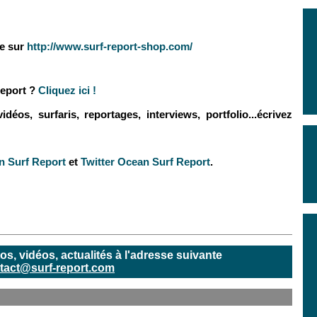
se sur
http://www.surf-report-shop.com/
eport ?
Cliquez ici !
éos, surfaris, reportages, interviews, portfolio...écrivez
 Surf Report
et
Twitter Ocean Surf Report
.
, vidéos, actualités à l'adresse suivante
tact@surf-report.com