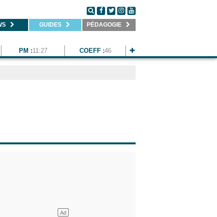
WS
GUIDES
PÉDAGOGIE
PM :
11:27
COEFF :
46