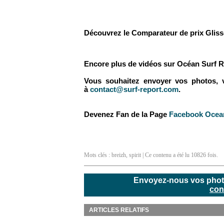
Découvrez le Comparateur de prix Glis
Encore plus de vidéos sur Océan Surf R
Vous souhaitez envoyer vos photos, vid
à
contact@surf-report.com
.
Devenez Fan de la Page
Facebook Ocean
Mots clés :
breizh
,
spirit
| Ce contenu a été lu 10826 fois.
Envoyez-nous vos photos
con
ARTICLES RELATIFS