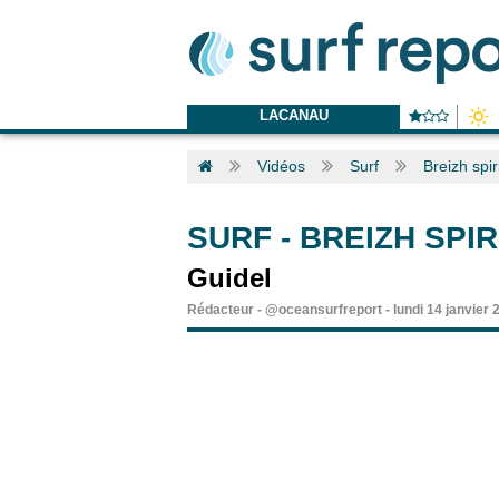
LACANAU
Vidéos
Surf
Breizh spir
SURF
-
BREIZH SPIR
Guidel
Rédacteur
-
@oceansurfreport
-
lundi 14 janvier