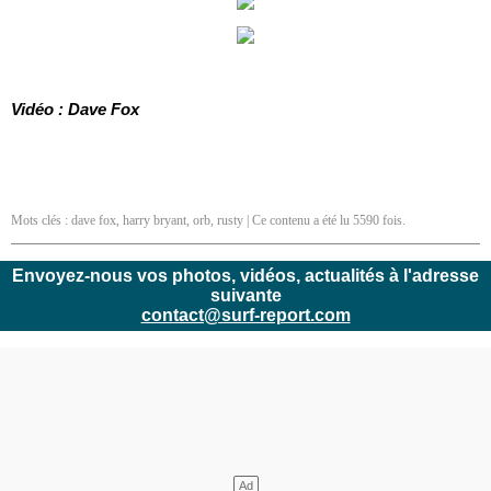
Vidéo : Dave Fox
Mots clés :
dave fox
,
harry bryant
,
orb
,
rusty
| Ce contenu a été lu 5590 fois.
Envoyez-nous vos photos, vidéos, actualités à l'adresse
suivante
contact@surf-report.com