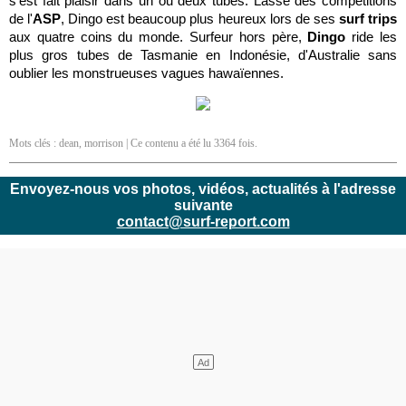
s'est fait plaisir dans un ou deux tubes. Lassé des compétitions
de l'
ASP
, Dingo est beaucoup plus heureux lors de ses
surf trips
aux quatre coins du monde. Surfeur hors père,
Dingo
ride les
plus gros tubes de Tasmanie en Indonésie, d'Australie sans
oublier les monstrueuses vagues hawaïennes.
Mots clés :
dean
,
morrison
| Ce contenu a été lu 3364 fois.
Envoyez-nous vos photos, vidéos, actualités à l'adresse
suivante
contact@surf-report.com