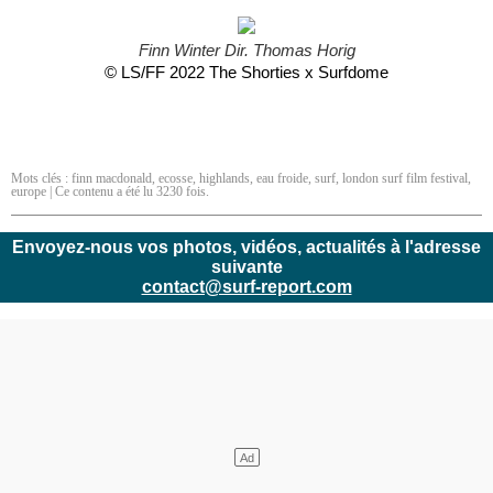
Finn Winter Dir. Thomas Horig
© LS/FF 2022 The Shorties x Surfdome
Mots clés :
finn macdonald
,
ecosse
,
highlands
,
eau froide
,
surf
,
london surf film festival
,
europe
| Ce contenu a été lu 3230 fois.
Envoyez-nous vos photos, vidéos, actualités à l'adresse
suivante
contact@surf-report.com