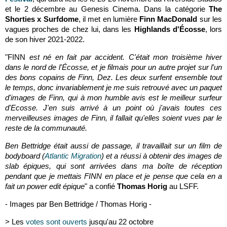
et le 2 décembre au Genesis Cinema. Dans la catégorie
The
Shorties x Surfdome
, il met en lumière
Finn MacDonald
sur les
vagues proches de chez lui, dans les
Highlands d'Écosse
, lors
de son hiver 2021-2022.
"FINN
est né en fait par accident. C'était mon troisième hiver
dans le nord de l'Écosse, et je filmais pour un autre projet sur l'un
des bons copains de Finn, Dez. Les deux surfent ensemble tout
le temps, donc invariablement je me suis retrouvé avec un paquet
d'images de Finn, qui à mon humble avis est le meilleur surfeur
d'Ecosse. J'en suis arrivé à un point où j'avais toutes ces
merveilleuses images de Finn, il fallait qu'elles soient vues par le
reste de la communauté.
Ben Bettridge était aussi de passage, il travaillait sur un film de
bodyboard (
Atlantic Migration
) et a réussi à obtenir des images de
slab épiques, qui sont arrivées dans ma boîte de réception
pendant que je mettais FINN en place et je pense que cela en a
fait un power edit épique
" a confié
Thomas Horig
au LSFF.
- Images par Ben Bettridge / Thomas Horig -
> Les
votes sont ouverts
jusqu'au 22 octobre