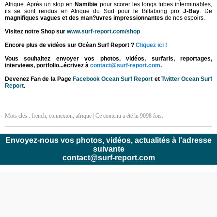
Afrique. Après un stop en
Namibie
pour scorer les longs tubes interminables,
ils se sont rendus en Afrique du Sud pour le Billabong pro
J-Bay
. De
magnifiques vagues et des man?uvres impressionnantes
de nos espoirs.
Visitez notre Shop sur
www.surf-report.com/shop
Encore plus de vidéos sur Océan Surf Report ?
Cliquez ici !
Vous souhaitez envoyer vos photos, vidéos, surfaris, reportages,
interviews, portfolio...écrivez à
contact@surf-report.com
.
Devenez Fan de la Page
Facebook Ocean Surf Report
et
Twitter Ocean Surf
Report
.
Mots clés :
french
,
connexion
,
afrique
| Ce contenu a été lu 9098 fois.
Envoyez-nous vos photos, vidéos, actualités à l'adresse
suivante
contact@surf-report.com