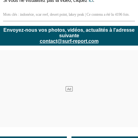
Si vous ne visualisez pas la vidéo, cliquez
ici
.
Mots clés :
indonésie
,
scar reef
,
desert point
,
lakey peak
| Ce contenu a été lu 4196 fois.
Envoyez-nous vos photos, vidéos, actualités à l'adresse
suivante
contact@surf-report.com