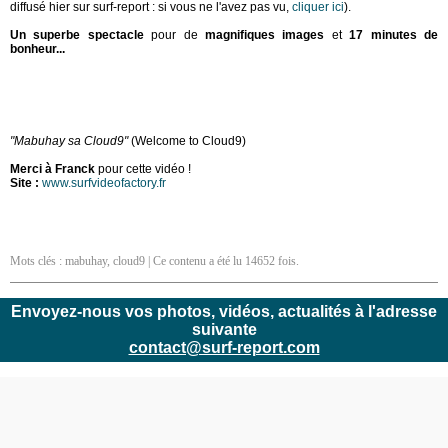
diffusé hier sur surf-report : si vous ne l'avez pas vu,
cliquer ici
).
Un superbe spectacle
pour de
magnifiques images
et
17 minutes de
bonheur...
"Mabuhay sa Cloud9"
(Welcome to Cloud9)
Merci à Franck
pour cette vidéo !
Site :
www.surfvideofactory.fr
Mots clés :
mabuhay
,
cloud9
| Ce contenu a été lu 14652 fois.
Envoyez-nous vos photos, vidéos, actualités à l'adresse
suivante
contact@surf-report.com