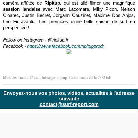
caméra affûtée de
Ripitup,
qui est allé filmer une magnifique
session landaise
avec Marc Lacomare, Miky Picon, Nelson
Cloarec, Justin Becret, Jorgann Couzinet, Maxime Dos Anjos,
Leo Fioravanti... Les prémices d'une belle saison de surf en
perspective !
Follow on Instagram - @ripitup.fr
Facebook -
https://www.facebook.com/ripitupprod/
Mots clés :
mardi 17 avril
,
hossegor
,
ripitup
| Ce contenu a été lu 6872 fois.
Envoyez-nous vos photos, vidéos, actualités à l'adresse
suivante
contact@surf-report.com