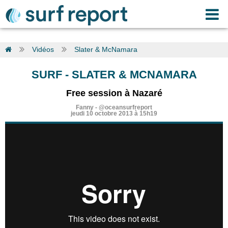
Vidéos
Slater & McNamara
SURF
-
SLATER & MCNAMARA
Free session à Nazaré
Fanny
-
@oceansurfreport
jeudi 10 octobre 2013 à 15h19