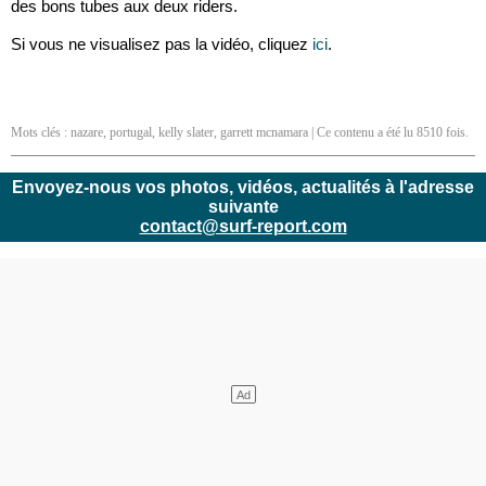
des bons tubes aux deux riders.
Si vous ne visualisez pas la vidéo, cliquez
ici
.
Mots clés :
nazare
,
portugal
,
kelly slater
,
garrett mcnamara
| Ce contenu a été lu 8510 fois.
Envoyez-nous vos photos, vidéos, actualités à l'adresse
suivante
contact@surf-report.com