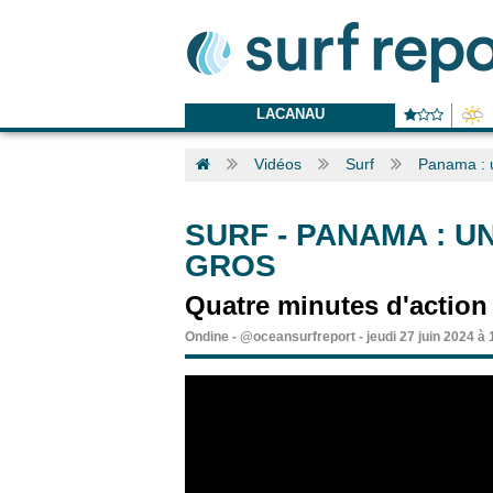
LACANAU
Vidéos
Surf
Panama : u
SURF
-
PANAMA : U
GROS
Quatre minutes d'action
Ondine
-
@oceansurfreport
-
jeudi 27 juin 2024 à