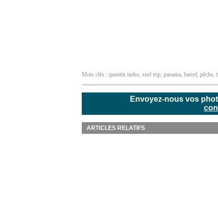
Mots clés :
quentin turko
,
surf trip
,
panama
,
barrel
,
pêche
,
Envoyez-nous vos photos
con
ARTICLES RELATIFS