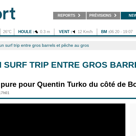
REPORTS
PRÉVISIONS
NE
26°C
HOULE :
0.3 m
VENT :
12 Km/h
BM :
06:20 - 19:07
n surf trip entre gros barrels et pêche au gros
N SURF TRIP ENTRE GROS BARR
 pure pour Quentin Turko du côté de Bo
 17h01