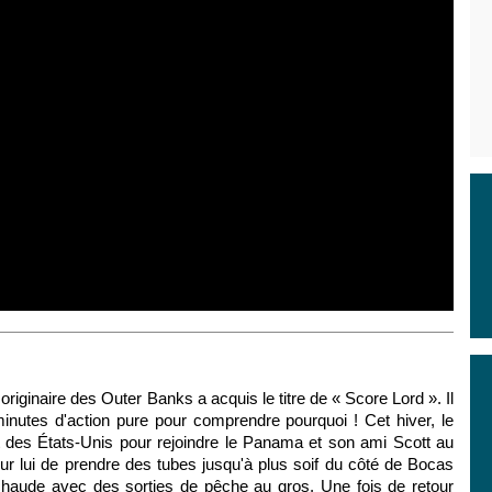
riginaire des Outer Banks a acquis le titre de « Score Lord ». Il
 minutes d'action pure pour comprendre pourquoi ! Cet hiver, le
st des États-Unis pour rejoindre le Panama et son ami Scott au
r lui de prendre des tubes jusqu'à plus soif du côté de Bocas
chaude avec des sorties de pêche au gros. Une fois de retour