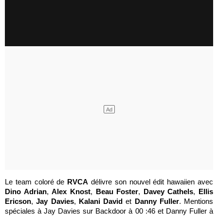
Le team coloré de
RVCA
délivre son nouvel édit hawaiien avec
Dino Adrian
,
Alex Knost
,
Beau Foster
,
Davey Cathels
,
Ellis
Ericson
,
Jay Davies
,
Kalani David
et
Danny Fuller
. Mentions
spéciales à Jay Davies sur Backdoor à 00 :46 et Danny Fuller à