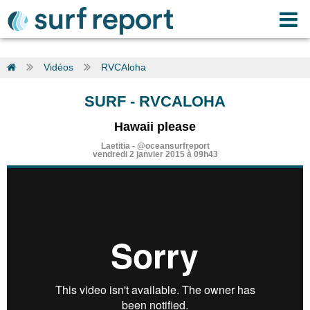
Vidéos
RVCAloha
SURF
-
RVCALOHA
Hawaii please
Laetitia
-
@oceansurfreport
vendredi 2 janvier 2015 à 09h43