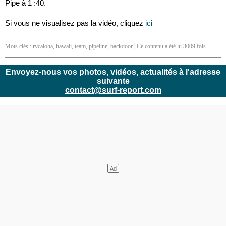
Pipe à 1 :40.
Si vous ne visualisez pas la vidéo, cliquez
ici
Mots clés :
rvcaloha
,
hawaii
,
team
,
pipeline
,
backdoor
| Ce contenu a été lu 3009 fois.
Envoyez-nous vos photos, vidéos, actualités à l'adresse
suivante
contact@surf-report.com