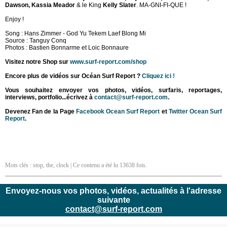
Dawson, Kassia Meador
& le King
Kelly Slater
. MA-GNI-FI-QUE !
Enjoy !
Song : Hans Zimmer - God Yu Tekem Laef Blong Mi
Source : Tanguy Conq
Photos : Bastien Bonnarme et Loic Bonnaure
Visitez notre Shop sur
www.surf-report.com/shop
Encore plus de vidéos sur Océan Surf Report ?
Cliquez ici !
Vous souhaitez envoyer vos photos, vidéos, surfaris, reportages,
interviews, portfolio...écrivez à
contact@surf-report.com
.
Devenez Fan de la Page
Facebook Ocean Surf Report
et
Twitter Ocean Surf
Report
.
Mots clés :
stop
,
the
,
clock
| Ce contenu a été lu 13638 fois.
Envoyez-nous vos photos, vidéos, actualités à l'adresse
suivante
contact@surf-report.com