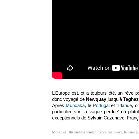
L’Europe est, et a toujours été, un rêve 
donc voyagé de
Newquay
jusqu’à
Taghaz
Après
Mundaka
, le
Portugal
et
l'Irlande
, o
particulier sur 'la vague perdue' ou plut
exceptionnels de Sylvain Cazenave, Franço
Mots clés :
the endless winter
,
france
,
lost wave
,
la barre
| 