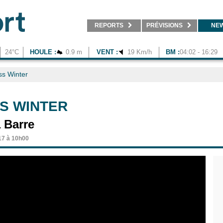
REPORTS
PRÉVISIONS
NE
24°C
HOULE :
0.9 m
VENT :
19 Km/h
BM :
04:02 - 16:29
ss Winter
S WINTER
 Barre
17 à 10h00