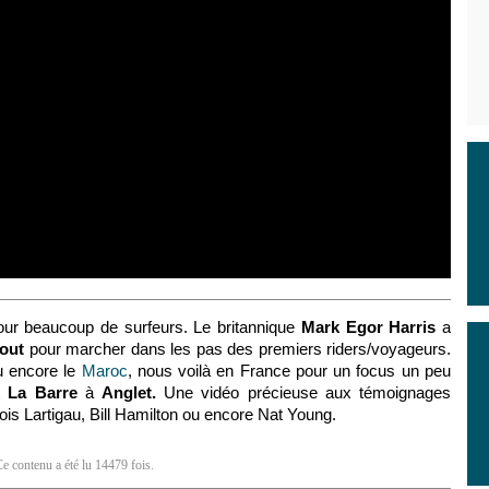
pour beaucoup de surfeurs. Le britannique
Mark Egor Harris
a
out
pour marcher dans les pas des premiers riders/voyageurs.
u encore le
Maroc
, nous voilà en France pour un focus un peu
ôt
La Barre
à
Anglet.
Une vidéo précieuse aux témoignages
is Lartigau, Bill Hamilton ou encore Nat Young.
Ce contenu a été lu 14479 fois.