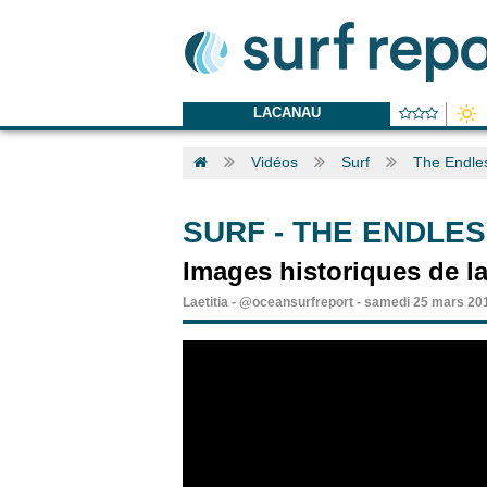
LACANAU
Vidéos
Surf
The Endle
SURF
-
THE ENDLES
Images historiques de la
Laetitia
-
@oceansurfreport
-
samedi 25 mars 20