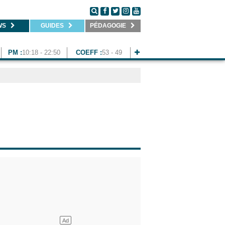
WS
GUIDES
PÉDAGOGIE
PM :
10:18 - 22:50
COEFF :
53 - 49