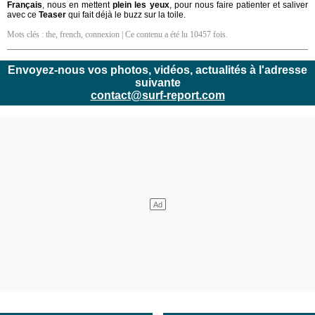
Français
, nous en mettent
plein les yeux
, pour nous faire patienter et saliver
avec ce
Teaser
qui fait déjà le buzz sur la toile.
Mots clés :
the
,
french
,
connexion
| Ce contenu a été lu 10457 fois.
Envoyez-nous vos photos, vidéos, actualités à l'adresse
suivante
contact@surf-report.com