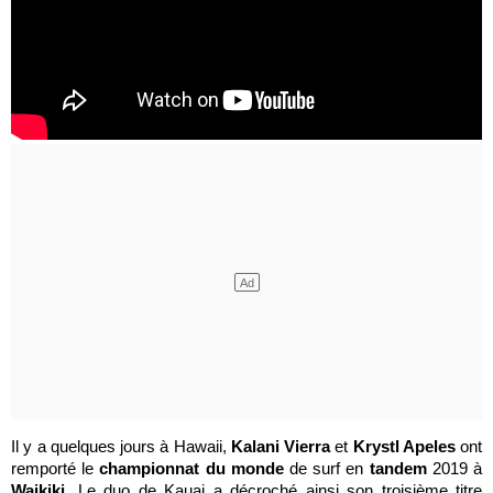
Il y a quelques jours à Hawaii,
Kalani Vierra
et
Krystl Apeles
ont
remporté le
championnat du monde
de surf en
tandem
2019 à
Waikiki
. Le duo de Kauai a décroché ainsi son troisième titre