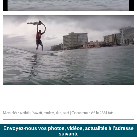
Mots clés :
waikiki
,
hawaii
,
tandem
,
duo
,
surf
| Ce contenu a été lu 2884 fois.
Envoyez-nous vos photos, vidéos, actualités à l'adresse
suivante