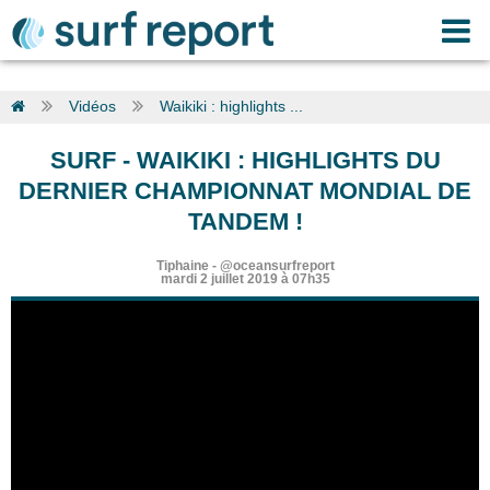
Vidéos
Waikiki : highlights ...
SURF
-
WAIKIKI : HIGHLIGHTS DU
DERNIER CHAMPIONNAT MONDIAL DE
TANDEM !
Tiphaine
-
@oceansurfreport
mardi 2 juillet 2019 à 07h35