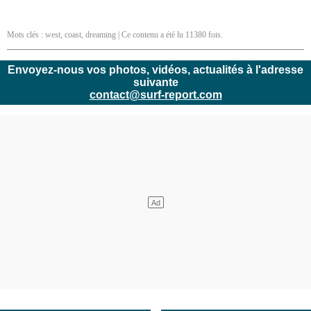
Mots clés :
west
,
coast
,
dreaming
| Ce contenu a été lu 11380 fois.
Envoyez-nous vos photos, vidéos, actualités à l'adresse
suivante
contact@surf-report.com