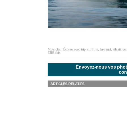
Mots clés :
Écosse
,
road trip
,
surf trip
,
free surf
,
atlantique
6368 fois.
Envoyez-nous vos photos
con
ARTICLES RELATIFS