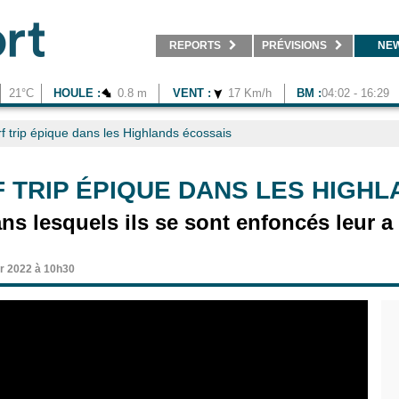
REPORTS
PRÉVISIONS
NE
21°C
HOULE :
0.8 m
VENT :
17 Km/h
BM :
04:02 - 16:29
f trip épique dans les Highlands écossais
 TRIP ÉPIQUE DANS LES HIGH
ans lesquels ils se sont enfoncés leur a
er 2022 à 10h30