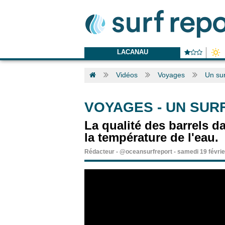
LACANAU
Vidéos
Voyages
Un sur
VOYAGES
-
UN SURF
La qualité des barrels d
la température de l'eau.
Rédacteur
-
@oceansurfreport
-
samedi 19 févri