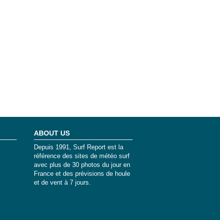
ABOUT US
Depuis 1991, Surf Report est la
référence des sites de météo surf
avec plus de 30 photos du jour en
France et des prévisions de houle
et de vent à 7 jours.