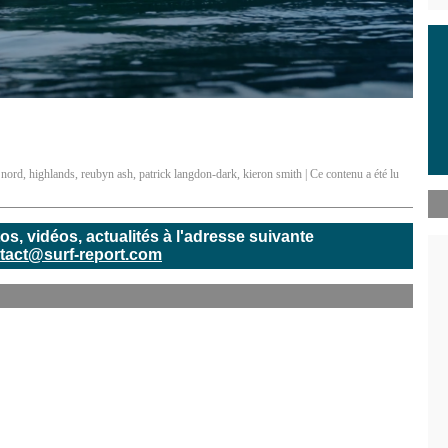
,
nord
,
highlands
,
reubyn ash
,
patrick langdon-dark
,
kieron smith
| Ce contenu a été lu
, vidéos, actualités à l'adresse suivante
tact@surf-report.com