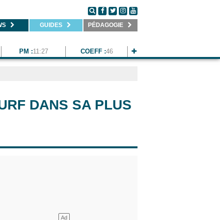
WS
GUIDES
PÉDAGOGIE
PM :
11:27
COEFF :
46
SURF DANS SA PLUS