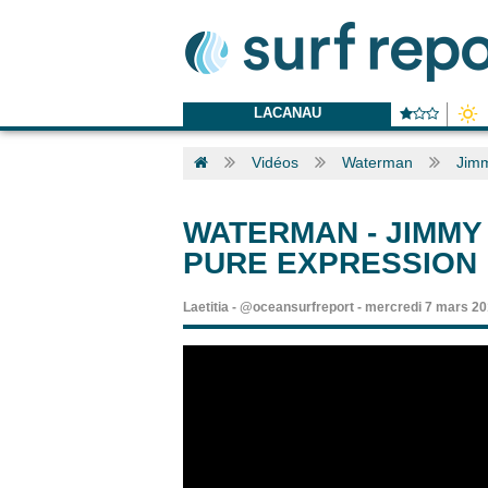
LACANAU
Vidéos
Waterman
Jimm
WATERMAN
-
JIMMY
PURE EXPRESSION
Laetitia
-
@oceansurfreport
-
mercredi 7 mars 20