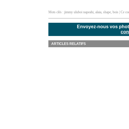
Mots clés :
jimmy uluboi napeahi
,
alaia
,
shape
,
bois
| Ce co
Envoyez-nous vos photos
con
ARTICLES RELATIFS