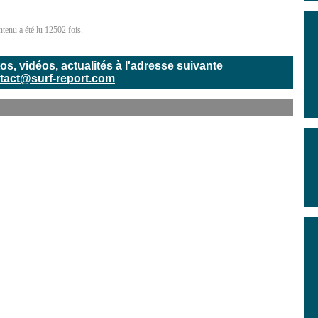
ntenu a été lu 12502 fois.
, vidéos, actualités à l'adresse suivante
tact@surf-report.com