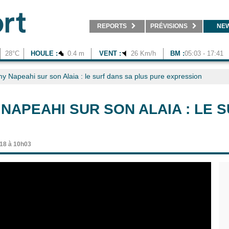
REPORTS
PRÉVISIONS
NE
28°C
HOULE :
0.4 m
VENT :
26 Km/h
BM :
05:03 - 17:41
y Napeahi sur son Alaia : le surf dans sa plus pure expression
 NAPEAHI SUR SON ALAIA : LE 
18 à 10h03