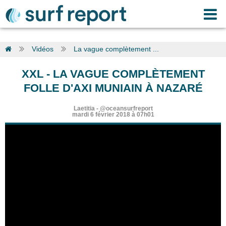
Vidéos
La vague complètement ...
XXL
-
LA VAGUE COMPLÈTEMENT
FOLLE D'AXI MUNIAIN À NAZARÉ
Laetitia
-
@oceansurfreport
mardi 6 février 2018 à 07h01