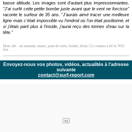
basse altitude. Les images sont d'autant plus impressionnantes.
"J'ai surfé cette petite bombe juste avant que le vent ne forcisse"
raconte le surfeur de 35 ans. "
J'aurais aimé tracer une meilleure
ligne mais c'était impossible vu l'endroit où l'on était positionné, et
si j'étais parti plus à l'inside, j'aurai reçu des tonnes d'eau sur la
tête."
Mots clés :
axi muniain
,
nazare
,
praia do norte
,
bombe
,
drone
| Ce contenu a été lu 7635
fois.
Envoyez-nous vos photos, vidéos, actualités à l'adresse
suivante
contact@surf-report.com