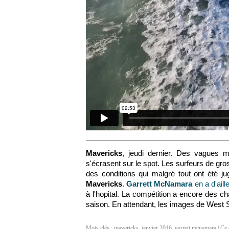
Mavericks
, jeudi dernier. Des vagues
s'écrasent sur le spot. Les surfeurs de gros
des conditions qui malgré tout ont été j
Mavericks
.
Garrett McNamara
en a d'aill
à l'hopital. La compétition a encore des c
saison. En attendant, les images de West
Mots clés :
mavericks
,
janvier 2016
,
garrett mcnamara
| Ce 