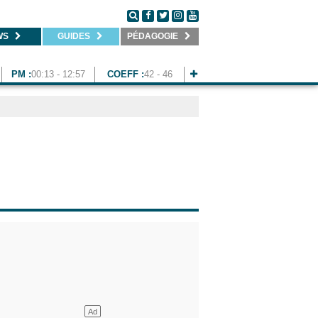
WS
GUIDES
PÉDAGOGIE
PM :
00:13 - 12:57
COEFF :
42 - 46