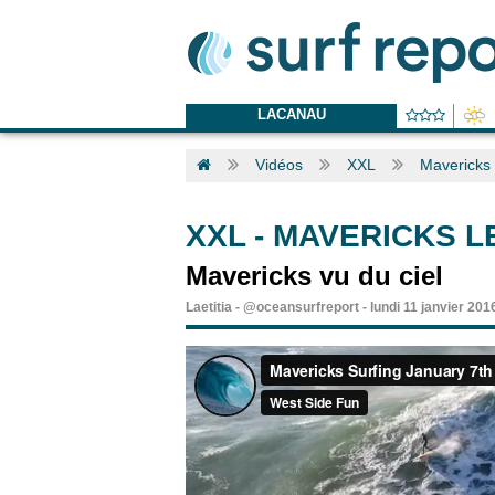
LACANAU
Vidéos
XXL
Mavericks 
XXL
-
MAVERICKS LE
Mavericks vu du ciel
Laetitia
-
@oceansurfreport
-
lundi 11 janvier 201