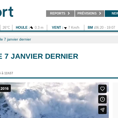
REPORTS
PRÉVISIONS
NE
26°C
HOULE :
0.3 m
VENT :
7 Km/h
BM :
06:20 - 19:07
le 7 janvier dernier
 7 JANVIER DERNIER
6 à 11h37