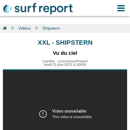
Vidéos
Shipstern
XXL
-
SHIPSTERN
Vu du ciel
Laetitia
-
@oceansurfreport
lundi 15 juin 2015 à 16h56