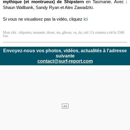
mythique (et montrueux) de Shipstern
en Tasmanie. Avec :
Shaun Wallbank, Sandy Ryan et Alex Zawadzki.
Si vous ne visualisez pas la vidéo, cliquez
ici
Mots clés :
shipstern
,
tasmanie
,
drone
,
stu
,
gibson
,
vu
,
du
,
ciel
| Ce contenu a été lu 3340
fois.
Envoyez-nous vos photos, vidéos, actualités à l'adresse
suivante
contact@surf-report.com