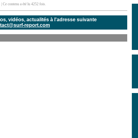
s
| Ce contenu a été lu 4252 fois.
, vidéos, actualités à l'adresse suivante
tact@surf-report.com