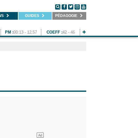
WS
GUIDES
PÉDAGOGIE
PM :
00:13 - 12:57
COEFF :
42 - 46