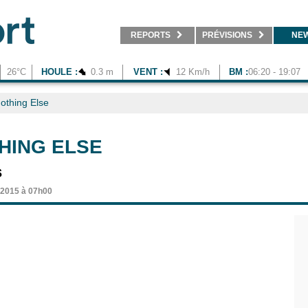
REPORTS
PRÉVISIONS
NE
26°C
HOULE :
0.3 m
VENT :
12 Km/h
BM :
06:20 - 19:07
othing Else
HING ELSE
s
 2015 à 07h00