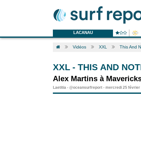
LACANAU
Vidéos
XXL
This And N
XXL
-
THIS AND NOT
Alex Martins à Maverick
Laetitia
-
@oceansurfreport
-
mercredi 25 février