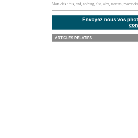
Mots clés :
this
,
and
,
nothing
,
else
,
alex
,
martins
,
maverick
Envoyez-nous vos photos
con
ARTICLES RELATIFS