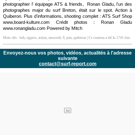
photographier l' équipage ATS & friends, Ronan Gladu, l'un des
photographes major du surf Breton, était sur le spot. Action à
Quiberon. Plus d'informations, shooting complet : ATS Surf Shop
www.board-kulture.com Crédit photos : Ronan Gladu
www.ronangladu.com Powered by Mitch
Mots clés :
bzh
,
rippers
,
action
,
mercredi
,
9
,
juin
,
quiberon
| Ce contenu a été lu 1741 fois.
Envoyez-nous vos photos, vidéos, actualités à l'adresse
suivante
contact@surf-report.com