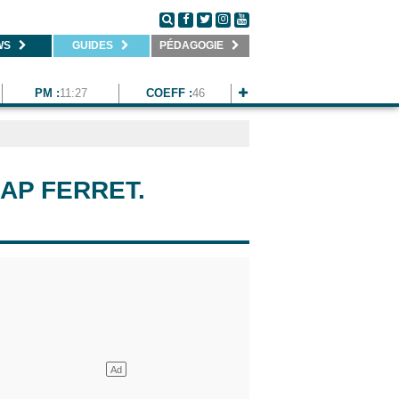
WS
GUIDES
PÉDAGOGIE
PM :
11:27
COEFF :
46
AP FERRET.