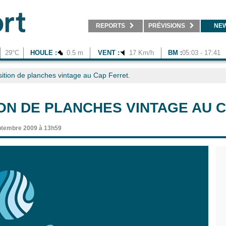
REPORTS
PRÉVISIONS
NE
29°C
HOULE :
0.5 m
VENT :
17 Km/h
BM :
05:03 - 17:41
ition de planches vintage au Cap Ferret.
ON DE PLANCHES VINTAGE AU C
ptembre 2009 à 13h59