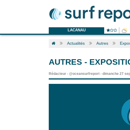
LACANAU
Actualités
Autres
Expos
AUTRES
-
EXPOSITI
Rédacteur
-
@oceansurfreport
-
dimanche 27 se