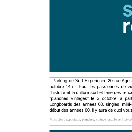
Parking de Surf Experience 20 rue Ago
octobre 14h Pour les passionnés de viei
l'histoire et la culture surf et faire des r
"planches vintages" le 3 octobre, à par
Longboards des années 60, singles, mini-
début des années 80, il y aura de quoi v
Mots clés :
exposition
,
planches
,
vintage
,
cap
,
ferret
| Ce co