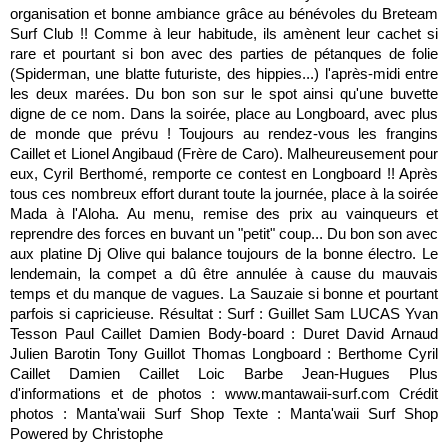
organisation et bonne ambiance grâce au bénévoles du Breteam
Surf Club !! Comme à leur habitude, ils amènent leur cachet si
rare et pourtant si bon avec des parties de pétanques de folie
(Spiderman, une blatte futuriste, des hippies...) l'après-midi entre
les deux marées. Du bon son sur le spot ainsi qu'une buvette
digne de ce nom. Dans la soirée, place au Longboard, avec plus
de monde que prévu ! Toujours au rendez-vous les frangins
Caillet et Lionel Angibaud (Frère de Caro). Malheureusement pour
eux, Cyril Berthomé, remporte ce contest en Longboard !! Après
tous ces nombreux effort durant toute la journée, place à la soirée
Mada à l'Aloha. Au menu, remise des prix au vainqueurs et
reprendre des forces en buvant un "petit" coup... Du bon son avec
aux platine Dj Olive qui balance toujours de la bonne électro. Le
lendemain, la compet a dû être annulée à cause du mauvais
temps et du manque de vagues. La Sauzaie si bonne et pourtant
parfois si capricieuse. Résultat : Surf : Guillet Sam LUCAS Yvan
Tesson Paul Caillet Damien Body-board : Duret David Arnaud
Julien Barotin Tony Guillot Thomas Longboard : Berthome Cyril
Caillet Damien Caillet Loic Barbe Jean-Hugues Plus
d'informations et de photos : www.mantawaii-surf.com Crédit
photos : Manta'waii Surf Shop Texte : Manta'waii Surf Shop
Powered by Christophe