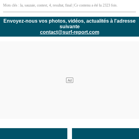
Mots clés :
la
,
sauzaie
,
contest
,
4
,
resultat
,
final
| Ce contenu a été lu 2323 fois.
Envoyez-nous vos photos, vidéos, actualités à l'adresse
suivante
contact@surf-report.com