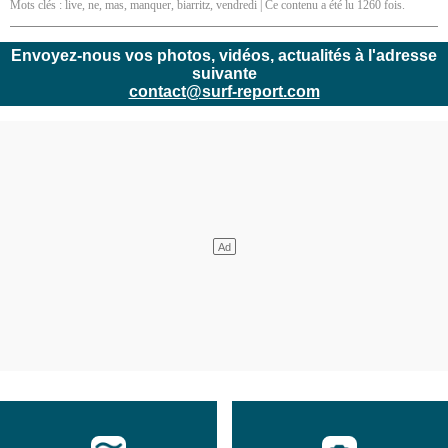
Mots clés :
live
,
ne
,
mas
,
manquer
,
biarritz
,
vendredi
| Ce contenu a été lu 1260 fois.
Envoyez-nous vos photos, vidéos, actualités à l'adresse
suivante
contact@surf-report.com