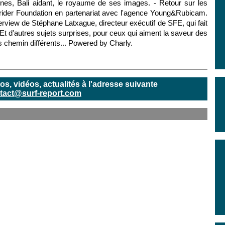
ennes, Bali aidant, le royaume de ses images. - Retour sur les
ider Foundation en partenariat avec l'agence Young&Rubicam.
nterview de Stéphane Latxague, directeur exécutif de SFE, qui fait
e. Et d'autres sujets surprises, pour ceux qui aiment la saveur des
 chemin différents... Powered by Charly.
, vidéos, actualités à l'adresse suivante
tact@surf-report.com