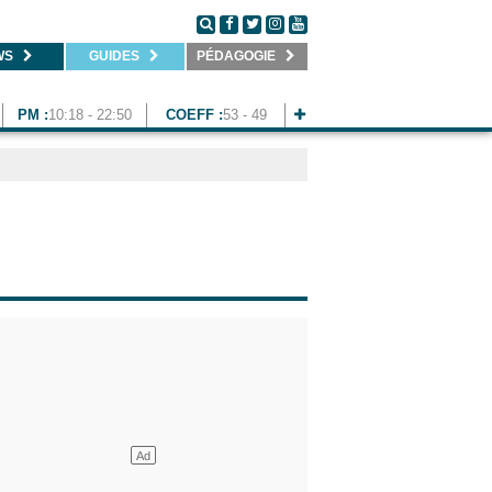
WS
GUIDES
PÉDAGOGIE
PM :
10:18 - 22:50
COEFF :
53 - 49