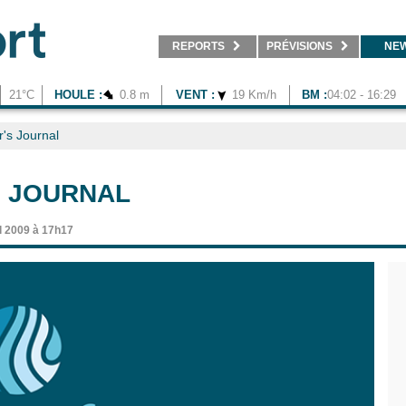
REPORTS
PRÉVISIONS
NE
21°C
HOULE :
0.8 m
VENT :
19 Km/h
BM :
04:02 - 16:29
r's Journal
S JOURNAL
l 2009 à 17h17