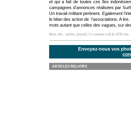
et qui a fait de toutes ces îles indonési
campagnes d'annonces réalisées par Surfr
Un travail militant pertinent. Egalement l'i
le bilan des action de l'associations. A lir
mots autant que celles des vagues, sur des
Mots clés :
surfers
,
journal
| Ce contenu a été lu 1636 fois.
Envoyez-nous vos photos
con
ARTICLES RELATIFS