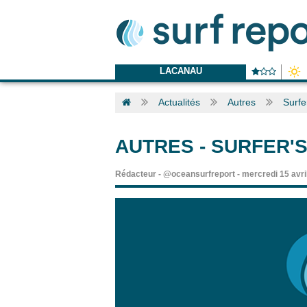
LACANAU
Actualités
Autres
Surfe
AUTRES
-
SURFER'
Rédacteur
-
@oceansurfreport
-
mercredi 15 avri