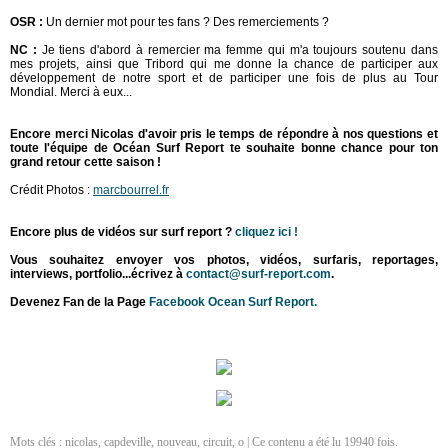
OSR :
Un dernier mot pour tes fans ? Des remerciements ?
NC :
Je tiens d'abord à remercier ma femme qui m'a toujours soutenu dans
mes projets, ainsi que Tribord qui me donne la chance de participer aux
développement de notre sport et de participer une fois de plus au Tour
Mondial. Merci à eux...
Encore merci Nicolas d'avoir pris le temps de répondre à nos questions et
toute l'équipe de Océan Surf Report te souhaite bonne chance pour ton
grand retour cette saison !
Crédit Photos :
marcbourrel.fr
Encore plus de vidéos sur surf report ?
cliquez ici !
Vous souhaitez envoyer vos photos, vidéos, surfaris, reportages,
interviews, portfolio...écrivez à
contact@surf-report.com
.
Devenez Fan de la Page
Facebook Ocean Surf Report.
Mots clés :
nicolas
,
capdeville
,
nouveau
,
circuit
,
o
| Ce contenu a été lu 19940 fois.