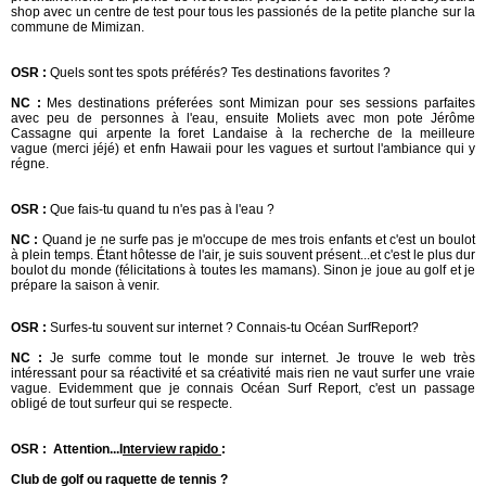
shop avec un centre de test pour tous les passionés de la petite planche sur la
commune de Mimizan.
OSR :
Quels sont tes spots préférés? Tes destinations favorites ?
NC :
Mes destinations préferées sont Mimizan pour ses sessions parfaites
avec peu de personnes à l'eau, ensuite Moliets avec mon pote Jérôme
Cassagne qui arpente la foret Landaise à la recherche de la meilleure
vague (merci jéjé) et enfn Hawaii pour les vagues et surtout l'ambiance qui y
régne.
OSR :
Que fais-tu quand tu n'es pas à l'eau ?
NC :
Quand je ne surfe pas je m'occupe de mes trois enfants et c'est un boulot
à plein temps. Étant hôtesse de l'air, je suis souvent présent...et c'est le plus dur
boulot du monde (félicitations à toutes les mamans). Sinon je joue au golf et je
prépare la saison à venir.
OSR :
Surfes-tu souvent sur internet ? Connais-tu Océan SurfReport?
NC :
Je surfe comme tout le monde sur internet. Je trouve le web très
intéressant pour sa réactivité et sa créativité mais rien ne vaut surfer une vraie
vague. Evidemment que je connais Océan Surf Report, c'est un passage
obligé de tout surfeur qui se respecte.
OSR : Attention...I
nterview rapido
:
Club de golf ou raquette de tennis ?