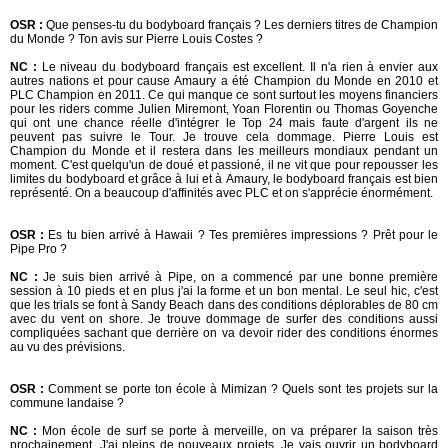
OSR :
Que penses-tu du bodyboard français ? Les derniers titres de Champion
du Monde ? Ton avis sur Pierre Louis Costes ?
NC :
Le niveau du bodyboard français est excellent. Il n'a rien à envier aux
autres nations et pour cause Amaury a été Champion du Monde en 2010 et
PLC Champion en 2011. Ce qui manque ce sont surtout les moyens financiers
pour les riders comme Julien Miremont, Yoan Florentin ou Thomas Goyenche
qui ont une chance réelle d'intégrer le Top 24 mais faute d'argent ils ne
peuvent pas suivre le Tour. Je trouve cela dommage. Pierre Louis est
Champion du Monde et il restera dans les meilleurs mondiaux pendant un
moment. C'est quelqu'un de doué et passioné, il ne vit que pour repousser les
limites du bodyboard et grâce à lui et à Amaury, le bodyboard français est bien
représenté. On a beaucoup d'affinités avec PLC et on s'apprécie énormément.
OSR :
Es tu bien arrivé à Hawaii ? Tes premières impressions ? Prêt pour le
Pipe Pro ?
NC :
Je suis bien arrivé à Pipe, on a commencé par une bonne première
session à 10 pieds et en plus j'ai la forme et un bon mental
. Le seul hic, c'est
que les trials se font à Sandy Beach dans des conditions déplorables de 80 cm
avec du vent on shore. Je trouve dommage de surfer des conditions aussi
compliquées sachant que derrière on va devoir rider des conditions énormes
au vu des prévisions.
OSR :
Comment se porte ton école à Mimizan ? Quels sont tes projets sur la
commune landaise ?
NC :
Mon école de surf se porte à merveille, on va préparer la saison très
prochainement. J'ai pleins de nouveaux projets.
Je vais ouvrir un bodyboard