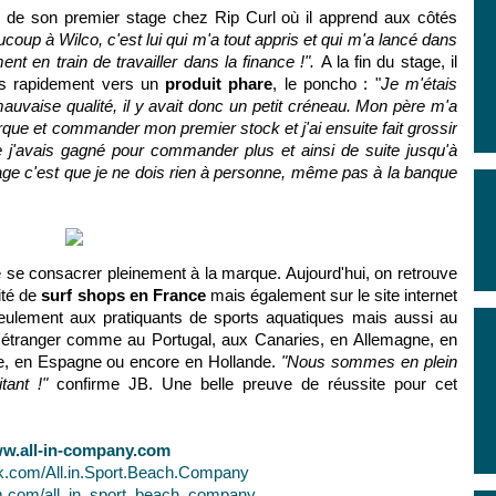
d de son premier stage chez Rip Curl où il apprend aux côtés
coup à Wilco, c'est lui qui m'a tout appris et qui m'a lancé dans
nt en train de travailler dans la finance !".
A la fin du stage, il
ès rapidement vers un
produit phare
, le poncho : "
Je m'étais
 mauvaise qualité, il y avait donc un petit créneau. Mon père m'a
e et commander mon premier stock et j'ai ensuite fait grossir
j'avais gagné pour commander plus et ainsi de suite jusqu'à
ntage c'est que je ne dois rien à personne, même pas à la banque
 se consacrer pleinement à la marque. Aujourd'hui, on retrouve
ité de
surf shops en France
mais également sur le site internet
eulement aux pratiquants de sports aquatiques mais aussi au
 l'étranger comme au Portugal, aux Canaries, en Allemagne, en
erre, en Espagne ou encore en Hollande.
"Nous sommes en plein
itant !"
confirme JB. Une belle preuve de réussite pour cet
w.all-in-company.com
.com/All.in.Sport.Beach.Company
.com/all_in_sport_beach_company