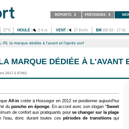
REPORTS
PRÉVISIONS
NE
27°C
HOULE :
0.4 m
VENT :
27 Km/h
BM :
05:03 - 17:41
-IN, la marque dédiée à l'avant et l'après surf
 LA MARQUE DÉDIÉE À L'AVANT 
re 2017 à 07h01
arque
All-in
créée à Hossegor en 2012 se positionne aujourd'hui
ché du
poncho en éponge
. En accord avec son slogan "
Sweet
aximum de confort aux pratiquants pour
se changer sur la plage
de l'eau, donc durant toutes ces
périodes de transitions
qui