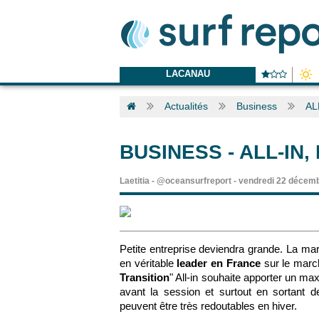
LACANAU
Actualités
Business
ALL
BUSINESS
-
ALL-IN,
Laetitia
-
@oceansurfreport
-
vendredi 22 décemb
Petite entreprise deviendra grande. La m
en véritable
leader en France
sur le mar
Transition
" All-in souhaite apporter un m
avant la session et surtout en sortant 
peuvent être très redoutables en hiver.