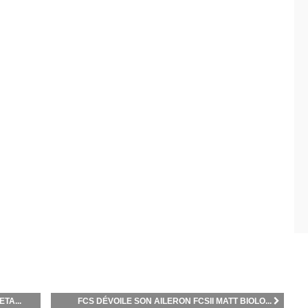
TA...
FCS DÉVOILE SON AILERON FCSII MATT BIOLO...