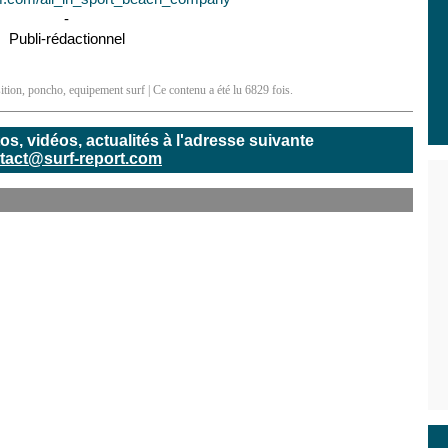
-
Publi-rédactionnel
ition
,
poncho
,
equipement surf
| Ce contenu a été lu 6829 fois.
, vidéos, actualités à l'adresse suivante
tact@surf-report.com