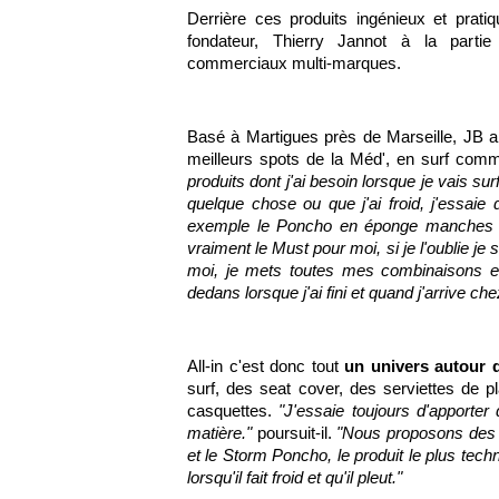
Derrière ces produits ingénieux et prat
fondateur, Thierry Jannot à la partie
commerciaux multi-marques.
Basé à Martigues près de Marseille, JB a l
meilleurs spots de la Méd', en surf com
produits dont j'ai besoin lorsque je vais su
quelque chose ou que j'ai froid, j'essaie
exemple le Poncho en éponge manches lo
vraiment le Must pour moi, si je l'oublie je
moi, je mets toutes mes combinaisons e
dedans lorsque j'ai fini et quand j'arrive ch
All-in c'est donc tout
un univers autour d
surf, des seat cover, des serviettes de
casquettes.
"J'essaie toujours d'apporter d
matière."
poursuit-il.
"Nous proposons des 
et le Storm Poncho, le produit le plus tec
lorsqu'il fait froid et qu'il pleut."