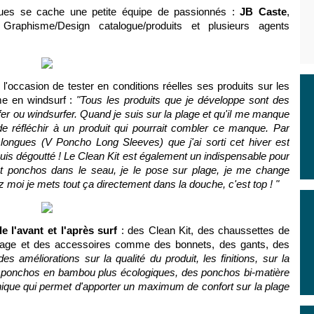
iques se cache une petite équipe de passionnés :
JB Caste
,
 Graphisme/Design catalogue/produits et plusieurs agents
'occasion de tester en conditions réelles ses produits sur les
me en windsurf :
"Tous les produits que je développe sont des
rfer ou windsurfer. Quand je suis sur la plage et qu'il me manque
 de réfléchir à un produit qui pourrait combler ce manque. Par
ngues (V Poncho Long Sleeves) que j'ai sorti cet hiver est
 suis dégoutté ! Le Clean Kit est également un indispensable pour
t ponchos dans le seau, je le pose sur plage, je me change
ez moi je mets tout ça directement dans la douche, c'est top ! "
e l'avant et l'après surf
: des Clean Kit, des chaussettes de
 plage et des accessoires comme des bonnets, des gants, des
es améliorations sur la qualité du produit, les finitions, sur la
ponchos en bambou plus écologiques, des ponchos bi-matière
hnique qui permet d'apporter un maximum de confort sur la plage