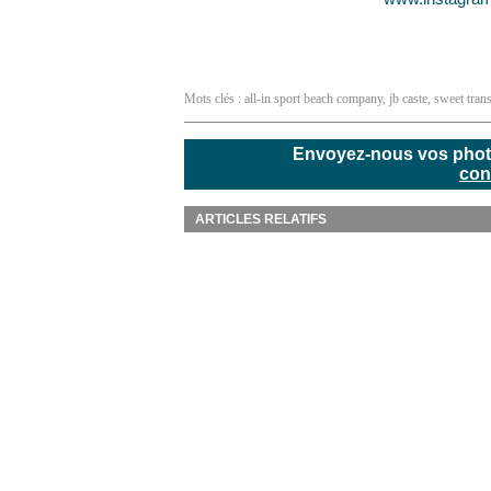
Mots clés :
all-in sport beach company
,
jb caste
,
sweet trans
Envoyez-nous vos photos
con
ARTICLES RELATIFS