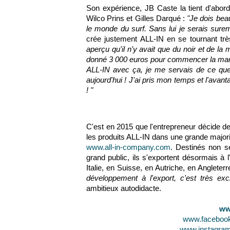
Son expérience, JB Caste la tient d'abor
Wilco Prins et Gilles Darqué :
"Je dois beau
le monde du surf. Sans lui je serais sureme
crée justement ALL-IN en se tournant tr
aperçu qu'il n'y avait que du noir et de la
donné 3 000 euros pour commencer la marqu
ALL-IN avec ça, je me servais de ce que 
aujourd'hui ! J'ai pris mon temps et l'ava
! "
C'est en 2015 que l'entrepreneur décide de
les produits ALL-IN dans une grande major
www.all-in-company.com
. Destinés non s
grand public, ils s'exportent désormais à
Italie, en Suisse, en Autriche, en Anglet
développement à l'export, c'est très exc
ambitieux autodidacte.
ww
www.facebook
www.instagram