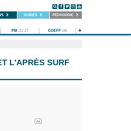
WS
GUIDES
PÉDAGOGIE
PM :
11:27
COEFF :
46
ET L'APRÈS SURF