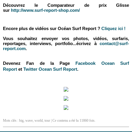
Découvrez le Comparateur de prix Glisse
sur
http://www.surf-report-shop.com/
Encore plus de vidéos sur Océan Surf Report ?
Cliquez ici !
Vous souhaitez envoyer vos photos, vidéos, surfaris,
reportages, interviews, portfolio...écrivez à
contact@surf-
report.com
.
Devenez Fan de la Page
Facebook Ocean Surf
Report
et
Twitter Ocean Surf Report
.
Mots clés :
big
,
wave
,
world
,
tour
| Ce contenu a été lu 11860 fois.