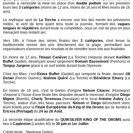
journée a nécessité la mise en place d'un
double podium
sur les premiers
tours des
3 catégories
(moins de 12 ans, moins de 16 ans et filles moins de 16
ans).
Le mythique spot de
La Torche
a encore une fois fais mentir les prévisions
météo, le vent de terre ayant tenu toute la journée, formant des
vagues
longues et régulières
durant toute la compétition, sous un ciel de plus en plus
menaçant mais restant sec.
Vers 18h, à l'issue des séries finales des
3 catégories
, s'est tenue la
traditionnelle remise des prix directement dur la plage, permettant aux
organisateurs d'annoncer les résultats et de remettre leurs lots aux finalistes.
En moins de 12 ans,
Titouan Canévet
(La Torche) s'impose devant
Aurélien
Buffet
Guidel), devançant assez largement
Romain Bassemont
(Penhors) et
Tanguy Jurgens
grace à un surf solide durant toute l'épreuve.
Chez les filles, c'est
Eloise Buffet
(Guidel) qui remporte la finale, devant
Jill
Deniel
(Perros Guirrec),
Noémie Quéré
(La Torche) et
Bénédicte Emery
(La
Torche).
En moins de 16 ans, c'est le breton d'origine
Nelson Cloarec
(Hossegor)
s'impose à l'issue d'une finale très disputée devant le mexicain d'origine
Diego
Mignot
(Biarritz),
Charly Teremeau
(Hendaye) et le local
Antoine Aubry
(La
Torche), auteur d'un très beau parcours.
Nelson
et
Diego
décrochent donc
leurs tickets pour la
Finale Européenne du King of the Groms
qui se tiendra à
Ericera (Portugal)
du
24 au 26 Août.
La seconde étape qualificative du
QUIKSILVER KING OF THE GROMS
aura
lieu à
Capbreton
(Landes 40) le
30 juin et 1er Juillet
.
Crédit photo : Stephane Galliot