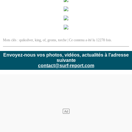
Mots clés :
quiksilver
,
king
,
of
,
groms
,
torche
| Ce contenu a été lu 12278 fois.
Envoyez-nous vos photos, vidéos, actualités à l'adresse
suivante
contact@surf-report.com