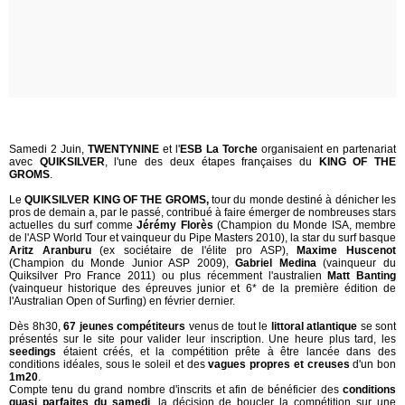
Samedi 2 Juin,
TWENTYNINE
et l'
ESB La Torche
organisaient en partenariat
avec
QUIKSILVER
, l'une des deux étapes françaises du
KING OF THE
GROMS
.
Le
QUIKSILVER KING OF THE GROMS,
tour du monde destiné à dénicher les
pros de demain a, par le passé, contribué à faire émerger de nombreuses stars
actuelles du surf comme
Jérémy Florès
(Champion du Monde ISA, membre
de l'ASP World Tour et vainqueur du Pipe Masters 2010), la star du surf basque
Aritz Aranburu
(ex sociétaire de l'élite pro ASP),
Maxime Huscenot
(Champion du Monde Junior ASP 2009),
Gabriel Medina
(vainqueur du
Quiksilver Pro France 2011) ou plus récemment l'australien
Matt Banting
(vainqueur historique des épreuves junior et 6* de la première édition de
l'Australian Open of Surfing) en février dernier.
Dès 8h30,
67 jeunes compétiteurs
venus de tout le
littoral atlantique
se sont
présentés sur le site pour valider leur inscription. Une heure plus tard, les
seedings
étaient créés, et la compétition prête à être lancée dans des
conditions idéales, sous le soleil et des
vagues propres et creuses
d'un bon
1m20
.
Compte tenu du grand nombre d'inscrits et afin de bénéficier des
conditions
quasi parfaites du samedi
, la décision de boucler la compétition sur une