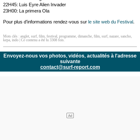
22H45: Luis Eyre Alien Invader
23H00: La primera Ola
Pour plus d’informations rendez-vous sur
le site web du Festival
.
Mots clés :
anglet
,
surf
,
film
,
festival
,
programme
,
dimanche
,
film
,
surf
,
nazare
,
sancho
,
kepa
,
indo
| Ce contenu a été lu 3308 fois.
Envoyez-nous vos photos, vidéos, actualités à l'adresse
suivante
contact@surf-report.com