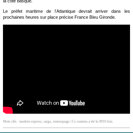
la côte basque.
Le préfet maritime de l'Atlantique devrait arriver dans les
prochaines heures sur place précise France Bleu Gironde.
Mots clés :
modern express
,
cargo
,
remorquage
| Ce contenu a été lu 9910 fois.