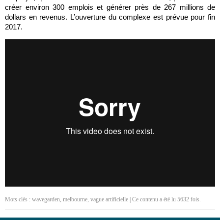
créer environ 300 emplois et générer près de 267 millions de
dollars en revenus. L’ouverture du complexe est prévue pour fin
2017.
Mots clés :
wavegarden
,
melbourne
,
vague artificielle
| Ce contenu a été lu 5632 fois.