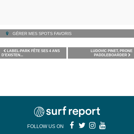
GÉRER MES SPOTS FAVORIS
LABEL-PARK FÊTE SES 4 ANS
LUDOVIC PINET, PRONE
D'EXISTEN...
PADDLEBOARDER
FOLLOW US ON