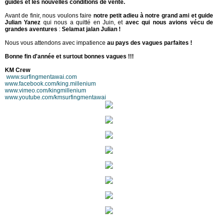
guides et les nouvelles conditions de vente.
Avant de finir, nous voulons faire
notre petit adieu à notre grand ami et guide
Julian Yanez
qui nous a quitté en Juin, et
avec qui nous avions vécu de
grandes aventures
:
Selamat jalan Julian !
Nous vous attendons avec impatience
au pays des vagues parfaites !
Bonne fin d'année et surtout bonnes vagues !!!
KM Crew
www.surfingmentawai.com
www.facebook.com/king.millenium
www.vimeo.com/kingmillenium
www.youtube.com/kmsurfingmentawai