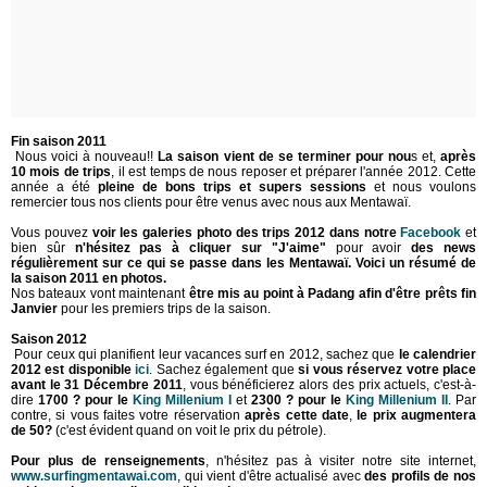
Fin saison 2011
Nous voici à nouveau!!
La saison vient de se terminer pour nou
s et,
après
10 mois de trips
, il est temps de nous reposer et préparer l'année 2012. Cette
année a été
pleine de bons trips et supers sessions
et nous voulons
remercier tous nos clients pour être venus avec nous aux Mentawaï.
Vous pouvez
voir les galeries photo des trips 2012 dans notre
Facebook
et
bien sûr
n'hésitez pas à cliquer sur "J'aime"
pour avoir
des news
régulièrement sur ce qui se passe dans les Mentawaï.
Voici un résumé de
la saison 2011 en photos.
Nos bateaux vont maintenant
être mis au point à Padang afin d'être prêts fin
Janvier
pour les premiers trips de la saison.
Saison 2012
Pour ceux qui planifient leur vacances surf en 2012, sachez que
le calendrier
2012 est disponible
ici
. Sachez également que
si vous réservez votre place
avant le 31 Décembre 2011
, vous bénéficierez alors des prix actuels, c'est-à-
dire
1700 ? pour le
King Millenium I
et
2300 ? pour le
King Millenium II
.
Par
contre, si vous faites votre réservation
après cette date
,
le prix augmentera
de 50?
(c'est évident quand on voit le prix du pétrole).
Pour plus de renseignements
, n'hésitez pas à visiter notre site internet,
www.surfingmentawai.com
, qui vient d'être actualisé avec
des profils de nos