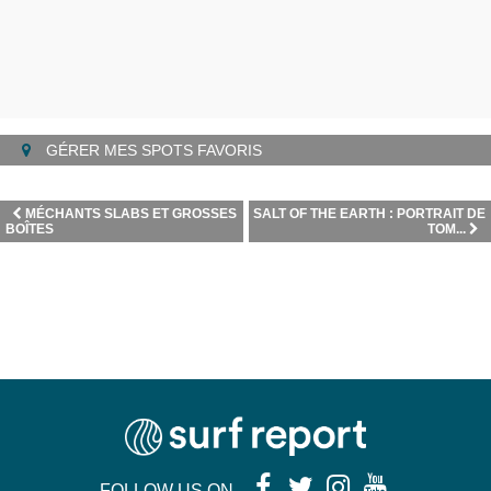
GÉRER MES SPOTS FAVORIS
MÉCHANTS SLABS ET GROSSES
SALT OF THE EARTH : PORTRAIT DE
BOÎTES
TOM...
FOLLOW US ON