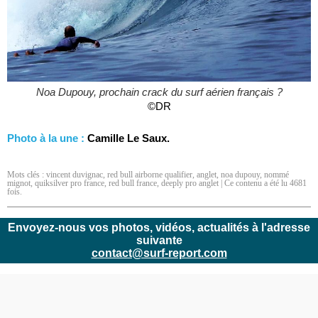
Noa Dupouy, prochain crack du surf aérien français ?
©DR
Photo à la une :
Camille Le Saux.
Mots clés :
vincent duvignac
,
red bull airborne qualifier
,
anglet
,
noa dupouy
,
nommé
mignot
,
quiksilver pro france
,
red bull france
,
deeply pro anglet
| Ce contenu a été lu 4681
fois.
Envoyez-nous vos photos, vidéos, actualités à l'adresse
suivante
contact@surf-report.com