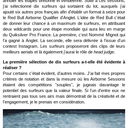
annuler les étapes bretonne et vendéenne. Suite à ces sessions,
j'ai sélectionné dix surfeurs qui sortaient du lot, auxquels j'ai
ajouté six autres pros français afin d'établir un format à seize pour
le Red Bull Airborne Qualifier d'Anglet. L'idée de Red Bull c'était
de donner leur chance à un maximum de surfeurs, en attribuant
deux wildcards pour une étape mondiale qui aura lieu en marge
du Quiksilver Pro France. La première, c'est Nommé Mignot qui
l'a gagné à Anglet. La seconde, elle sera délivrée à l'issue d'un
contest Instagram. Les surfeurs proposeront des clips de leurs
meilleurs aerials et là également j'aurai le rôle de
head judge
.
La première sélection de dix surfeurs a-t-elle été évidente à
réaliser ?
Pour certains c'était évident, d'autres moins. J'ai fait mes propres
critères de notation et dans la mesure où les Airborne Sessions
étaient des compétitions "souples", je jugeais davantage le
potentiel des surfeurs que la valeur finale. Si l'un d'entre eux ne
rentraient pas tous ses airs mais démontrait de la créativité et de
l'engagement, je le prenais en considération.