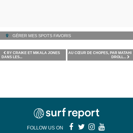
GÉRER MES SPOTS FAVORIS
RY CRAIKE ET MIKALA JONES
AU CŒUR DE CHOPES, PAR MATAHI
DANS LES...
DROLL...
FOLLOW US ON