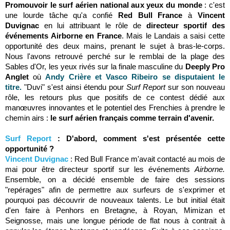
Promouvoir le surf aérien national aux yeux du monde
: c'est
une lourde tâche qu'a confié
Red Bull France
à
Vincent
Duvignac
en lui attribuant le rôle de
directeur sportif des
événements Airborne en France
. Mais le Landais a saisi cette
opportunité des deux mains, prenant le sujet à bras-le-corps.
Nous l'avons retrouvé perché sur le remblai de la plage des
Sables d'Or, les yeux rivés sur la finale masculine du
Deeply Pro
Anglet
où
Andy Crière et Vasco Ribeiro se disputaient le
titre.
"Duvi" s'est ainsi étendu pour
Surf Report
sur son nouveau
rôle, les retours plus que positifs de ce contest dédié aux
manœuvres innovantes et le potentiel des Frenchies à prendre le
chemin airs :
le surf aérien français comme terrain d'avenir.
Surf Report
: D'abord, comment s'est présentée cette
opportunité ?
Vincent Duvignac
: Red Bull France m'avait contacté au mois de
mai pour être directeur sportif sur les événements
Airborne.
Ensemble, on a décidé ensemble de faire des sessions
"repérages" afin de permettre aux surfeurs de s'exprimer et
pourquoi pas découvrir de nouveaux talents. Le but initial était
d'en faire à Penhors en Bretagne, à Royan, Mimizan et
Seignosse, mais une longue période de flat nous à contrait à