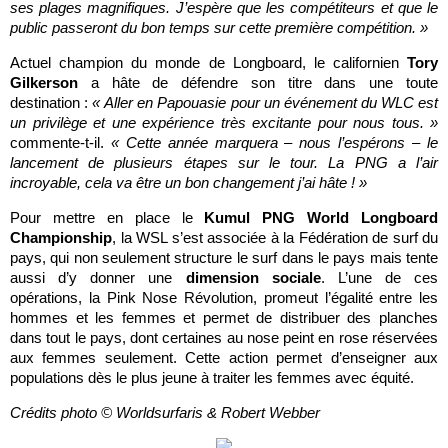
ses plages magnifiques. J’espère que les compétiteurs et que le
public passeront du bon temps sur cette première compétition. »
Actuel champion du monde de Longboard, le californien
Tory
Gilkerson
a hâte de défendre son titre dans une toute
destination :
« Aller en Papouasie pour un événement du WLC est
un privilège et une expérience très excitante pour nous tous. »
commente-t-il.
« Cette année marquera – nous l’espérons – le
lancement de plusieurs étapes sur le tour. La PNG a l’air
incroyable, cela va être un bon changement j’ai hâte ! »
Pour mettre en place le
Kumul PNG World Longboard
Championship
, la WSL s’est associée à la Fédération de surf du
pays, qui non seulement structure le surf dans le pays mais tente
aussi d’y donner une
dimension sociale
. L’une de ces
opérations, la Pink Nose Révolution, promeut l’égalité entre les
hommes et les femmes et permet de distribuer des planches
dans tout le pays, dont certaines au nose peint en rose réservées
aux femmes seulement. Cette action permet d’enseigner aux
populations dès le plus jeune à traiter les femmes avec équité.
Crédits photo © Worldsurfaris & Robert Webber