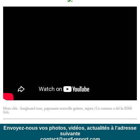
Mots clés :
longboard tour
,
papouasie nouvelle guinee
,
tupira
| Ce contenu a été lu 8560
fois.
Envoyez-nous vos photos, vidéos, actualités à l'adresse
suivante
contact@surf-report.com