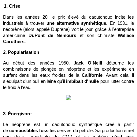
1. Crise
Dans les années 20, le prix élevé du caoutchouc incite les
industriels à trouver
une alternative synthétique
. En 1931, le
néoprène (alors appelé Duprène) voit le jour, grâce à l'entreprise
américaine
DuPont de Nemours
et son chimiste
Wallace
Carothers.
2. Popularisation
Au début des années 1950,
Jack O'Neill
détourne les
combinaisons de plongée en néoprène et les expérimente en
surfant dans les eaux froides de la
Californie
. Avant cela, il
s'équipait d'un pull en laine qu'il
imbibait d'huile
pour lutter contre
le froid à l'eau.
3. Énergivore
Le néoprène est un caoutchouc synthétique créé à partir
de
combustibles fossiles
dérivés du pétrole. Sa production émet
une dose importante de CO2 et sa matière
n'est pas