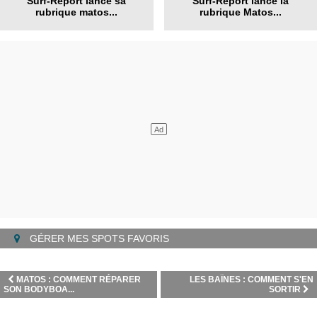
Surf-Report lance sa
Surf-Report lance la
rubrique matos...
rubrique Matos...
GÉRER MES SPOTS FAVORIS
MATOS : COMMENT RÉPARER
LES BAÏNES : COMMENT S'EN
SON BODYBOA...
SORTIR