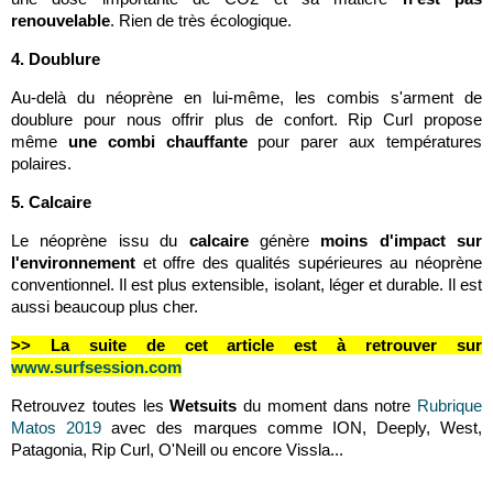
renouvelable
. Rien de très écologique.
4. Doublure
Au-delà du néoprène en lui-même, les combis s'arment de
doublure pour nous offrir plus de confort. Rip Curl propose
même
une combi chauffante
pour parer aux températures
polaires.
5. Calcaire
Le néoprène issu du
calcaire
génère
moins d'impact sur
l'environnement
et offre des qualités supérieures au néoprène
conventionnel. Il est plus extensible, isolant, léger et durable. Il est
aussi beaucoup plus cher.
>> La suite de cet article est à retrouver sur
www.surfsession.com
Retrouvez toutes les
Wetsuits
du moment dans notre
Rubrique
Matos 2019
avec des marques comme ION, Deeply, West,
Patagonia, Rip Curl, O'Neill ou encore Vissla...