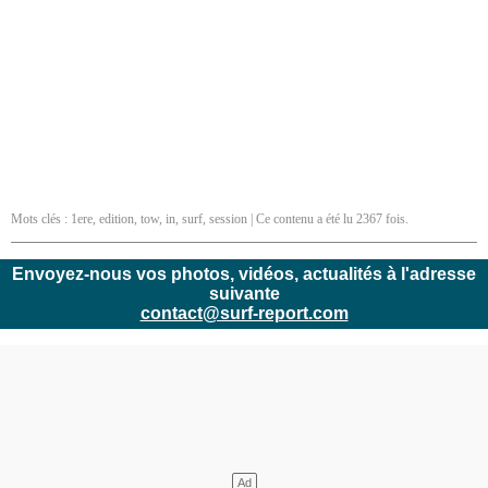
Mots clés :
1ere
,
edition
,
tow
,
in
,
surf
,
session
| Ce contenu a été lu 2367 fois.
Envoyez-nous vos photos, vidéos, actualités à l'adresse
suivante
contact@surf-report.com