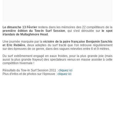
Le dimanche 13 Février
restera dans les mémoires des 22 compétiteurs de la
première édition du Tow-In Surf Session
, qui s'est déroulée sur
le spot
irlandais de Mullaghmore Head
.
Une journée marquée par la
victoire de la paire française Benjamin Sanchis
et Eric Rebière
, deux adeptes du surf tracté que l'on retrouve régulièrement
sur des épreuves de ce genre, dans des vagues relevées entre 6 et 9 mètres.
Du surf extrêmement engagé en eaux froides, pour la plus grande joie (mais
aussi la plus grande frayeur) des spectateurs venus en masse assister à cette
compétition hivernale !
Résultats du Tow-In Surf Session 2011 :
cliquez ici
Plus d'infos et de photos sur l'épreuve :
cliquez ici