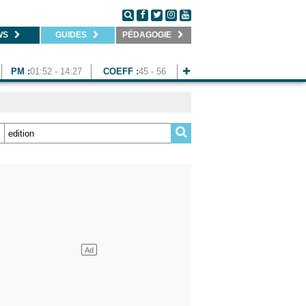
WS
GUIDES
PÉDAGOGIE
PM :
01:52 - 14:27
COEFF :
45 - 56