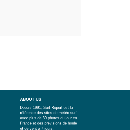
ABOUT US
Depuis 1991, Surf Report est la
référence des sites de météo surf
avec plus de 30 photos du jour en
France et des prévisions de houle
et de vent à 7 jours.