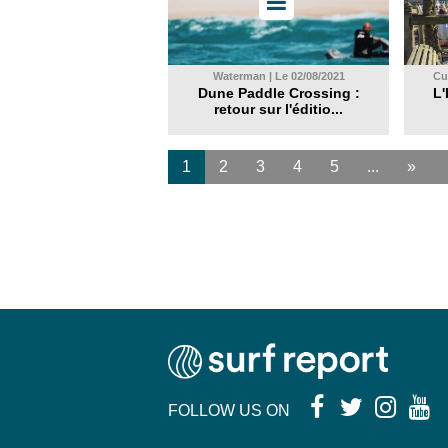
Waterman | Le 02/08/2021
Cul
Dune Paddle Crossing :
L'
retour sur l'éditio...
1
2
3
4
5
...
»
FOLLOW US ON