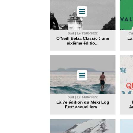
Surf | Le 23/05/2022
Cul
O'Neill Belza Classic : une
La
sixième éditio...
Surf | Le 14/04/2022
La 7e édition du Mexi Log
Fest accueillera...
Ar