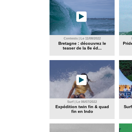
Contests | Le 11/08/2022
Bretagne : découvrez le
Prid
teaser de la 8e éd...
Surf | Le 06/07/2022
Expédition twin fin & quad
Surf
fin en Indo