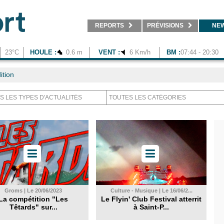
REPORTS
PRÉVISIONS
NE
23°C
HOULE :
0.6 m
VENT :
6 Km/h
BM :
07:44 - 20:30
ition
Groms | Le 20/06/2023
Culture - Musique | Le 16/06/2...
La compétition "Les
Le Flyin' Club Festival atterrit
Têtards" sur...
à Saint-P...