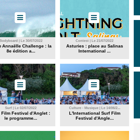
Bodyboard | Le 30/07/2022
Contest | Le 21/07/2022
e Annaëlle Challenge : la
Asturies : place au Salinas
8e édition a...
International ...
Surf | Le 02/07/2022
Culture - Musique | Le 14/06/2...
 Film Festival d'Anglet :
L'International Surf Film
le programme...
Festival d'Angle...