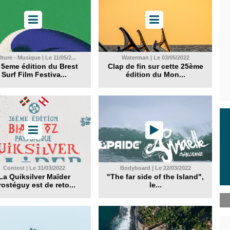
ture - Musique | Le 11/05/2...
Waterman | Le 03/05/2022
 5eme édition du Brest
Clap de fin sur cette 25ème
Surf Film Festiva...
édition du Mon...
Contest | Le 31/03/2022
Bodyboard | Le 22/03/2022
La Quiksilver Maïder
"The far side of the Island",
ostéguy est de reto...
le...