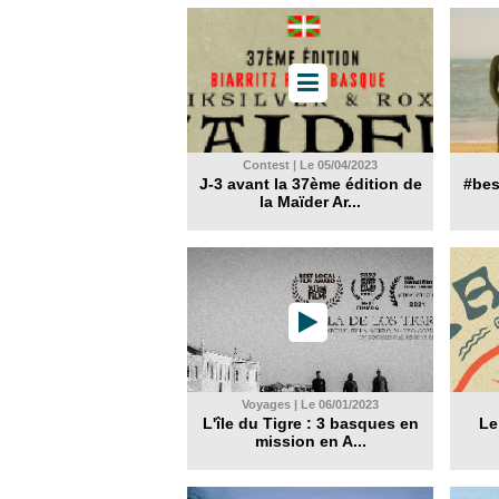
Contest | Le 05/04/2023
J-3 avant la 37ème édition de
#best
la Maïder Ar...
Voyages | Le 06/01/2023
L'île du Tigre : 3 basques en
Le
mission en A...