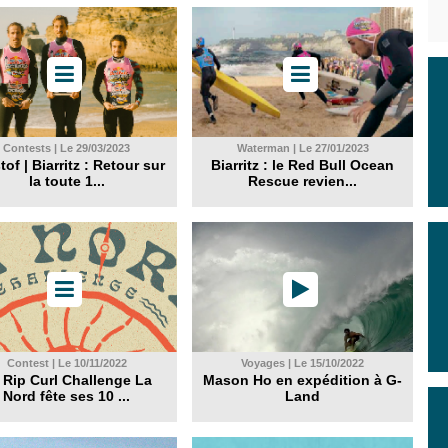
Contests | Le 29/03/2023
Waterman | Le 27/01/2023
of | Biarritz : Retour sur
Biarritz : le Red Bull Ocean
la toute 1...
Rescue revien...
Contest | Le 10/11/2022
Voyages | Le 15/10/2022
 Rip Curl Challenge La
Mason Ho en expédition à G-
Nord fête ses 10 ...
Land