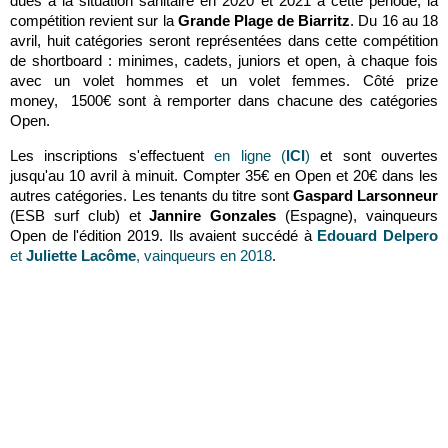
dues à la situation sanitaire en 2020 et 2021 à cette période, la
compétition revient sur la
Grande Plage de Biarritz
. Du 16 au 18
avril, huit catégories seront représentées dans cette compétition
de shortboard : minimes, cadets, juniors et open, à chaque fois
avec un volet hommes et un volet femmes. Côté prize
money, 1500€ sont à remporter dans chacune des catégories
Open.
Les inscriptions s'effectuent
en ligne (
ICI
)
et sont ouvertes
jusqu'au 10 avril à minuit. Compter 35€ en Open et 20€ dans les
autres catégories. Les tenants du titre sont
Gaspard Larsonneur
(ESB surf club) et
Jannire Gonzales
(Espagne), vainqueurs
Open de l'édition 2019. Ils avaient succédé à
Edouard Delpero
et
Juliette Lacôme
, vainqueurs en 2018
.