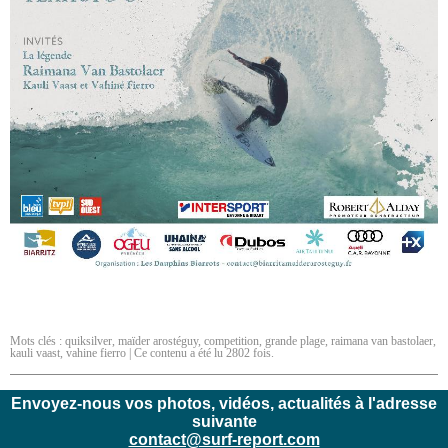
Mots clés :
quiksilver
,
maïder arostéguy
,
competition
,
grande plage
,
raimana van bastolaer
,
kauli vaast
,
vahine fierro
| Ce contenu a été lu 2802 fois.
Envoyez-nous vos photos, vidéos, actualités à l'adresse
suivante
contact@surf-report.com