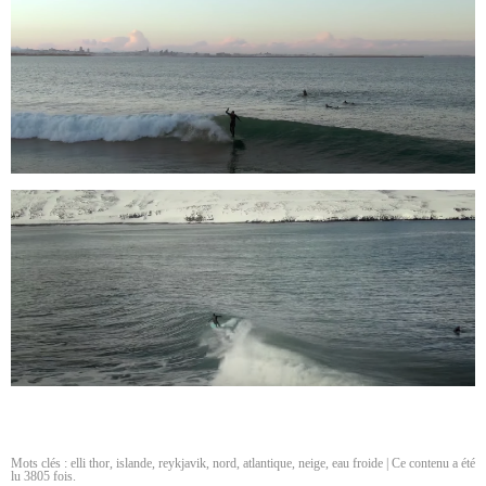
Mots clés :
elli thor
,
islande
,
reykjavik
,
nord
,
atlantique
,
neige
,
eau froide
| Ce contenu a été
lu 3805 fois.