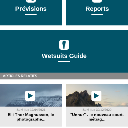
Prévisions
Reports
Wetsuits Guide
ARTICLES RELATIFS
Surf | Le 12/04/2021
Surf | Le 30/12/2020
Elli Thor Magnusson, le
''Unnur'' : le nouveau court-
photographe...
métrag...