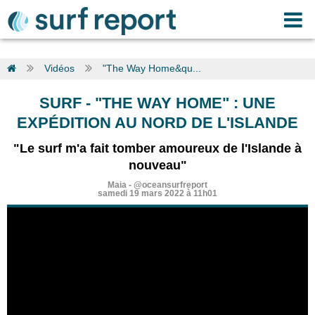
Vidéos
"The Way Home&qu...
SURF
-
"THE WAY HOME" : UNE
EXPÉDITION AU NORD DE L'ISLANDE
"Le surf m'a fait tomber amoureux de l'Islande à
nouveau"
Maia
-
@oceansurfreport
samedi 19 mars 2022 à 11h01