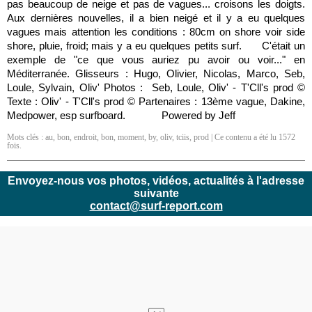
pas beaucoup de neige et pas de vagues... croisons les doigts.
Aux dernières nouvelles, il a bien neigé et il y a eu quelques
vagues mais attention les conditions : 80cm on shore voir side
shore, pluie, froid; mais y a eu quelques petits surf. C'était un
exemple de "ce que vous auriez pu avoir ou voir..." en
Méditerranée. Glisseurs : Hugo, Olivier, Nicolas, Marco, Seb,
Loule, Sylvain, Oliv' Photos : Seb, Loule, Oliv' - T'Cll's prod ©
Texte : Oliv' - T'Cll's prod © Partenaires : 13ème vague, Dakine,
Medpower, esp surfboard. Powered by Jeff
Mots clés :
au
,
bon
,
endroit
,
bon
,
moment
,
by
,
oliv
,
tciis
,
prod
| Ce contenu a été lu 1572
fois.
Envoyez-nous vos photos, vidéos, actualités à l'adresse
suivante
contact@surf-report.com