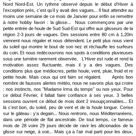
Nord Nord-Est. Un rythme observé depuis le début d'Hiver à
l'exception près, c'est qu'il y avait des vagues... Il faut attendre au
moins une semaine de ce mois de Janvier pour enfin se remettre
à notre hobby favori : la glisse... Nous commençons par une
petite entrée de houle de Sud Sud-Est qui offre aux glisseurs de la
région 2-3 jours de vagues. Des sessions entre 80 cm à 1,20m
viennent nous régaler et nous détendent. Le petit plus nous vient
du soleil qui montre le bout de son nez et réchauffe les surfeurs
du coin. Et nous redécouvrons nos spots à conditions pluvieuses
sous une lumière rarement observée. L'Hiver est rude et rend la
motivation assez fluctuante, mais il y a des vagues. Des
conditions plus que médiocres, petite houle, vent, pluie, froid et re
petite houle. Mais ceux qui ont faim se régalent. Aprés bon
nombre de fausses alertes météo, nous ne savons plus qui croire
: nos instincts, nos "Madame Irma du temps" ou nos yeux. Pour
ce début Février, il fallait faire confiance à ses yeux. 3 belles
sessions ouvrent ce début de mois dont 2 insoupçonnables... Et
là c'est bon, du soleil, peu de vent et de la houle longue. Cerise
sur le gâteau : y'a degain... Nous rentrons, nous Méditerranéens,
dans une période de flat ancestrale. De tout temps, ce fameux
mois de 28 voire 29 jours décide de ravir les aficionados de la
glisse sur neige, à voir... Mais ça a l'air mal parti pour les deux,