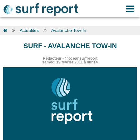
Actualités
Avalanche Tow-In
SURF
-
AVALANCHE TOW-IN
Rédacteur
-
@oceansurfreport
samedi 19 février 2011 à 08h14